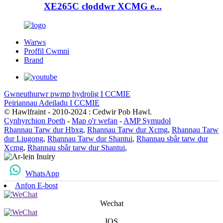
XE265C cloddwr XCMG e...
Warws
Proffil Cwmni
Brand
Gwneuthurwr pwmp hydrolig I CCMIE
Peiriannau Adeiladu I CCMIE
© Hawlfraint - 2010-2024 : Cedwir Pob Hawl.
Cynhyrchion Poeth
-
Map o'r wefan
-
AMP Symudol
Rhannau Tarw dur Hbxg
,
Rhannau Tarw dur Xcmg
,
Rhannau Tarw
dur Liugong
,
Rhannau Tarw dur Shantui
,
Rhannau sbâr tarw dur
Xcmg
,
Rhannau sbâr tarw dur Shantui
,
WhatsApp
Anfon E-bost
Wechat
IOS