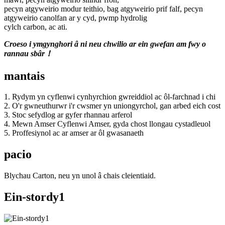
pecyn atgyweirio modur teithio, bag atgyweirio prif falf, pecyn
atgyweirio canolfan ar y cyd, pwmp hydrolig
cylch carbon, ac ati.
Croeso i ymgynghori â ni neu chwilio ar ein gwefan am fwy o
rannau sbâr！
mantais
1. Rydym yn cyflenwi cynhyrchion gwreiddiol ac ôl-farchnad i chi
2. O'r gwneuthurwr i'r cwsmer yn uniongyrchol, gan arbed eich cost
3. Stoc sefydlog ar gyfer rhannau arferol
4. Mewn Amser Cyflenwi Amser, gyda chost llongau cystadleuol
5. Proffesiynol ac ar amser ar ôl gwasanaeth
pacio
Blychau Carton, neu yn unol â chais cleientiaid.
Ein-stordy1