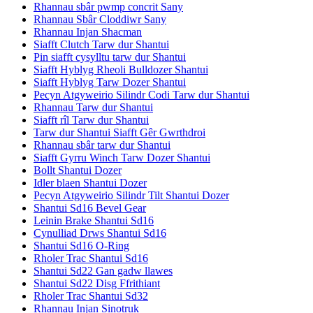
Rhannau sbâr pwmp concrit Sany
Rhannau Sbâr Cloddiwr Sany
Rhannau Injan Shacman
Siafft Clutch Tarw dur Shantui
Pin siafft cysylltu tarw dur Shantui
Siafft Hyblyg Rheoli Bulldozer Shantui
Siafft Hyblyg Tarw Dozer Shantui
Pecyn Atgyweirio Silindr Codi Tarw dur Shantui
Rhannau Tarw dur Shantui
Siafft rîl Tarw dur Shantui
Tarw dur Shantui Siafft Gêr Gwrthdroi
Rhannau sbâr tarw dur Shantui
Siafft Gyrru Winch Tarw Dozer Shantui
Bollt Shantui Dozer
Idler blaen Shantui Dozer
Pecyn Atgyweirio Silindr Tilt Shantui Dozer
Shantui Sd16 Bevel Gear
Leinin Brake Shantui Sd16
Cynulliad Drws Shantui Sd16
Shantui Sd16 O-Ring
Rholer Trac Shantui Sd16
Shantui Sd22 Gan gadw llawes
Shantui Sd22 Disg Ffrithiant
Rholer Trac Shantui Sd32
Rhannau Injan Sinotruk