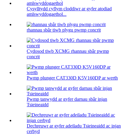
Cysylltydd cyflym cloddiwr ar gyfer atodiad
amlswyddogaethol...
rhannau sbâr tiwb plygu pwmp concrit
Cydosod tiwb XCMG rhannau sbâr pwmp
concrit
Pwmp plunger CAT330D K5V160DP ar werth
Pwmp tanwydd ar gyfer darnau sbâr injan
Tsieineaidd
Dechreuwr ar gyfer adeiladu Tsieineaidd ac injan
cerbyd