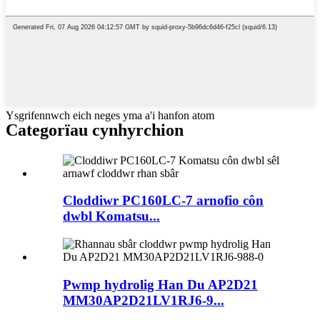
Ysgrifennwch eich neges yma a'i hanfon atom
Categorïau cynhyrchion
Cloddiwr PC160LC-7 arnofio côn
dwbl Komatsu...
Pwmp hydrolig Han Du AP2D21
MM30AP2D21LV1RJ6-9...