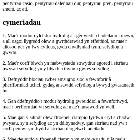
pentyrrau casio, pentyrrau dalennau dur, pentyrrau pren, pentyrrau
sment, ac ati.
cymeriadau
1. Mae'r modur cylchdro hydrolig a'r gêr wedi'u hadeiladu i mewn,
a all osgoi llygredd olew a gwrthdrawiad yn effeithiol, ac mae'r
ailosod gêr yn fwy cyfleus, gyda chydlyniad tynn, sefydlog a
gwydn.
2. Mae'r corff blwch yn mabwysiadu strwythur agored i sicrhau
pwysau sefydlog yn y blwch a thynnu gwres sefydlog.
3. Defnyddir blociau rwber amsugno sioc a fewnforir â
pherfformiad uchel, gydag ansawdd sefydlog a bywyd gwasanaeth
hir.
4. Gan ddefnyddio'r modur hydrolig gwreiddiol a fewnforiwyd,
mae'r perfformiad yn sefydlog ac mae'r ansawdd yn well.
5. Mae gan y silindr olew ffroenell clampio fyrdwn cryf a chadw
pwysau, sy'n sefydlog ac yn ddibynadwy, gan sicrhau nad yw'r
corff pentwr yn rhydd a sicrhau diogelwch adeiladu.
6. Mae deunydd y ffroenell clampio yn mabwysiadu plât malu