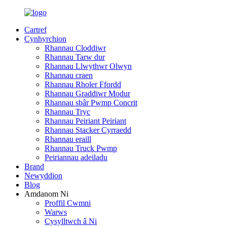
Cartref
Cynhyrchion
Rhannau Cloddiwr
Rhannau Tarw dur
Rhannau Llwythwr Olwyn
Rhannau craen
Rhannau Rholer Ffordd
Rhannau Graddiwr Modur
Rhannau sbâr Pwmp Concrit
Rhannau Tryc
Rhannau Peiriant Peiriant
Rhannau Stacker Cyrraedd
Rhannau eraill
Rhannau Truck Pwmp
Peiriannau adeiladu
Brand
Newyddion
Blog
Amdanom Ni
Proffil Cwmni
Warws
Cysylltwch â Ni