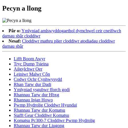
Pecyn a llong
Pâr o:
Ymlyniad amlswyddogaethol dymchwel ceir cneifiwch
darnau sbâr cloddiwr
Nesaf:
Cloddiwr mathru plier cloddiwr atodiadau cloddiwr
darnau sbâr
Lifft Boom Awyr
Tryc Dump Tsieina
Ailgylchwr Oer
Leiniwr Malwr Côn
Codwr Ochr Cynhwysydd
Rhan Tarw dur Dadi
Ymlyniad ysgubwr fforch godi
Rhannau Tarw dur Hbxg
Rhannau Injan Howo
Pwmp Hydrolig Cloddwr Hyundai
Rhannau Tarw dur Komatsu
Siafft Gear Cloddiwr Komatsu
Komatsu Pc300-7 Cloddiwr Pwmp Hydrolig
Rhannau Tarw dur Liugong