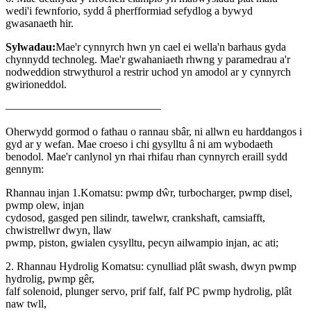
wedi'i fewnforio, sydd â pherfformiad sefydlog a bywyd
gwasanaeth hir.
Sylwadau:
Mae'r cynnyrch hwn yn cael ei wella'n barhaus gyda
chynnydd technoleg. Mae'r gwahaniaeth rhwng y paramedrau a'r
nodweddion strwythurol a restrir uchod yn amodol ar y cynnyrch
gwirioneddol.
——————————————
Oherwydd gormod o fathau o rannau sbâr, ni allwn eu harddangos i
gyd ar y wefan. Mae croeso i chi gysylltu â ni am wybodaeth
benodol. Mae'r canlynol yn rhai rhifau rhan cynnyrch eraill sydd
gennym:
Rhannau injan 1.Komatsu: pwmp dŵr, turbocharger, pwmp disel,
pwmp olew, injan
cydosod, gasged pen silindr, tawelwr, crankshaft, camsiafft,
chwistrellwr dwyn, llaw
pwmp, piston, gwialen cysylltu, pecyn ailwampio injan, ac ati;
2. Rhannau Hydrolig Komatsu: cynulliad plât swash, dwyn pwmp
hydrolig, pwmp gêr,
falf solenoid, plunger servo, prif falf, falf PC pwmp hydrolig, plât
naw twll,