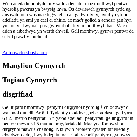
Wrth adeiladu pontydd ar y safle adeiladu, mae morthwyl pentwr
hydrolig pwerus yn bwysig iawn. Os dewiswch gynnyrch sydd ag
ansawdd neu wasanaeth gwael na all gadw i fyny, bydd y cyfnod
adeiladu yn aml yn cael ei ohirio, ac mae'r golled a achosir gan hyn
yn aml yn fwy na'r pris gwreiddiol i brynu morthwyl rhad. Mae'r
arian a arbedwyd yn werth chweil. Gall morthwyl gyrrwr pentwr da
sefyll prawf y farchnad.
Anfonwch e-bost atom
Manylion Cynnyrch
Tagiau Cynnyrch
disgrifiad
Gellir paru'r morthwyl pentyrru dirgrynol hydrolig â chloddwyr o
wahanol dunelli. Ar ôl i ffyniant y cloddwr gael ei addasu, gall yrru
6 i 23 metr o bentyrrau. Yn ystod adeiladu pentyrrau, gellir gyrru un
pentwr mewn 3 i 5 munud ar gyfartaledd. Mae yna forthwylion
dirgrynol mawr a chanolig. Nid yw'n broblem cyfateb tunelledd y
cloddwr o ddeg i wyth deg tunnell. Gall y corff pentyrru gynnwys