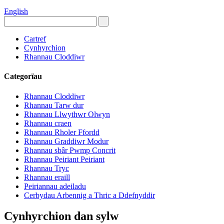
English
Cartref
Cynhyrchion
Rhannau Cloddiwr
Categorïau
Rhannau Cloddiwr
Rhannau Tarw dur
Rhannau Llwythwr Olwyn
Rhannau craen
Rhannau Rholer Ffordd
Rhannau Graddiwr Modur
Rhannau sbâr Pwmp Concrit
Rhannau Peiriant Peiriant
Rhannau Tryc
Rhannau eraill
Peiriannau adeiladu
Cerbydau Arbennig a Thric a Ddefnyddir
Cynhyrchion dan sylw