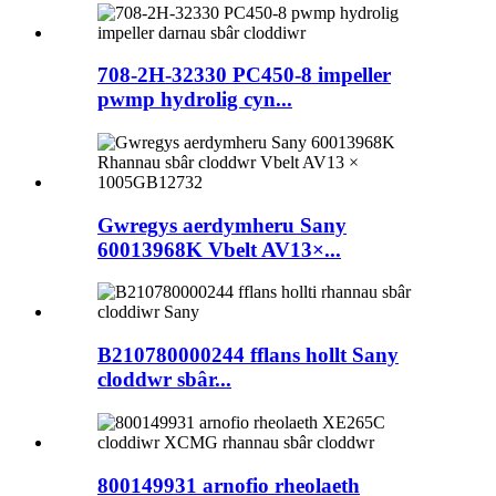
708-2H-32330 PC450-8 impeller
pwmp hydrolig cyn...
Gwregys aerdymheru Sany
60013968K Vbelt AV13×...
B210780000244 fflans hollt Sany
cloddwr sbâr...
800149931 arnofio rheolaeth