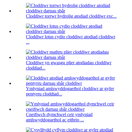
Cloddiwr torrwr hydrolig atodiad cloddiwr exc...
Cloddiwr lotus cydio cloddiwr atodiad cloddiwr
...
Cloddiwr yn gwasgu plier atodiadau cloddiwr
cloddiad...
Ymlyniad amlswyddogaethol cloddiwr ar gyfer
pentyrru cloddiad...
Cneifiwch dymchwel ceir ymlyniad
amlswyddogaethol ac eithrio ...