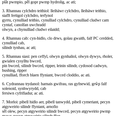
plât pwmpio, pêl gopr pwmp hydrolig, ac ati;
3. Rhannau cylchdro teithiol: lleihäwr cylchdro, lleihäwr teithio,
siafft fertigol cylchdro, terfynol
gyrru, cynulliad teithio, cynulliad cylchdro, cynulliad cludwr cam
cyntaf, canolfan uwchradd
olwyn, a chynulliad cludwr eilaidd;
4. Rhannau cab: cyn-hidlo, clo drws, golau gwaith, falf PC cerdded,
cynulliad cab,
silindr tynhau, ac ati;
5. Rhannau siasi: pen ceffyl, olwyn gynhaliol, olwyn dywys, rholer,
gwialen cysylltu bwced,
pin bwced, silindr bwced, ripper, leinin silindr, cydosod cadwyn,
bushing, ripper
cynulliad, fforch blaen ffyniant, bwced cloddio, ac ati.
6. Cydrannau trydanol: harnais gwifrau, ras gyfnewid, grŵp falf
solenoid, synhwyrydd, cab
fersiwn cyfrifiadur, ac ati.
7. Morloi: pibell hidlo aer, pibell tanwydd, pibell cymeriant, pecyn
atgyweirio silindr ffyniant, arnofio
sêl olew, pecyn atgyweirio silindr bwced, pecyn atgyweirio pwmp
mawr, pecyn atgyweirio silindr ffon,