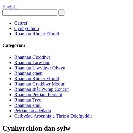
English
Cartref
Cynhyrchion
Rhannau Rholer Ffordd
Categorïau
Rhannau Cloddiwr
Rhannau Tarw dur
Rhannau Llwythwr Olwyn
Rhannau craen
Rhannau Rholer Ffordd
Rhannau Graddiwr Modur
Rhannau sbâr Pwmp Concrit
Rhannau Peiriant Peiriant
Rhannau Tryc
Rhannau eraill
Peiriannau adeiladu
Cerbydau Arbennig a Thric a Ddefnyddir
Cynhyrchion dan sylw