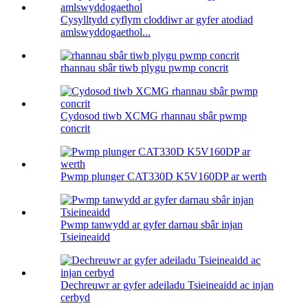
Cysylltydd cyflym cloddiwr ar gyfer atodiad
amlswyddogaethol...
rhannau sbâr tiwb plygu pwmp concrit
Cydosod tiwb XCMG rhannau sbâr pwmp
concrit
Pwmp plunger CAT330D K5V160DP ar werth
Pwmp tanwydd ar gyfer darnau sbâr injan
Tsieineaidd
Dechreuwr ar gyfer adeiladu Tsieineaidd ac injan
cerbyd