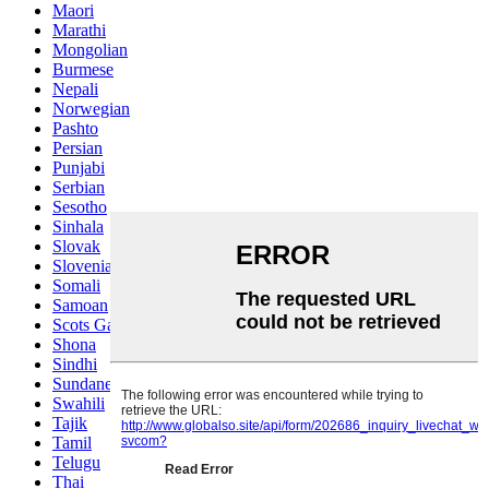
Maori
Marathi
Mongolian
Burmese
Nepali
Norwegian
Pashto
Persian
Punjabi
Serbian
Sesotho
Sinhala
Slovak
Slovenian
Somali
Samoan
Scots Gaelic
Shona
Sindhi
Sundanese
Swahili
Tajik
Tamil
Telugu
Thai