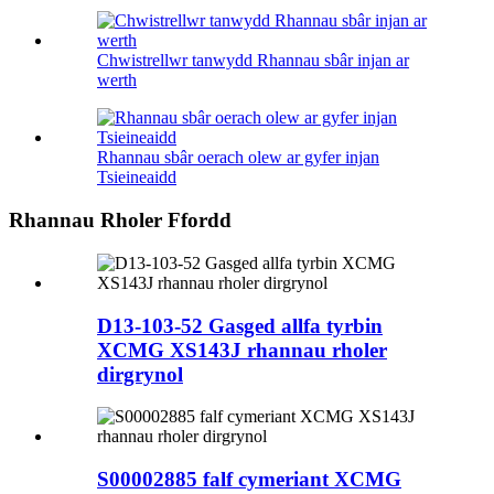
Chwistrellwr tanwydd Rhannau sbâr injan ar
werth
Rhannau sbâr oerach olew ar gyfer injan
Tsieineaidd
Rhannau Rholer Ffordd
D13-103-52 Gasged allfa tyrbin
XCMG XS143J rhannau rholer
dirgrynol
S00002885 falf cymeriant XCMG