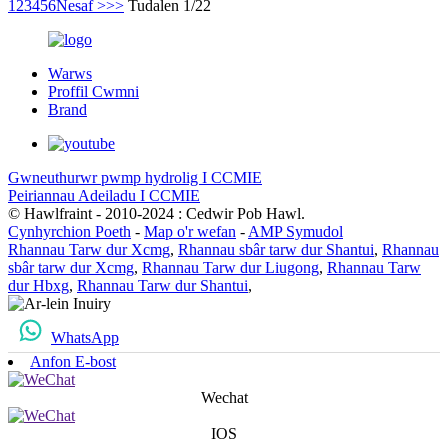
1
2
3
4
5
6
Nesaf >
>>
Tudalen 1/22
Warws
Proffil Cwmni
Brand
Gwneuthurwr pwmp hydrolig I CCMIE
Peiriannau Adeiladu I CCMIE
© Hawlfraint - 2010-2024 : Cedwir Pob Hawl.
Cynhyrchion Poeth
-
Map o'r wefan
-
AMP Symudol
Rhannau Tarw dur Xcmg
,
Rhannau sbâr tarw dur Shantui
,
Rhannau
sbâr tarw dur Xcmg
,
Rhannau Tarw dur Liugong
,
Rhannau Tarw
dur Hbxg
,
Rhannau Tarw dur Shantui
,
WhatsApp
Anfon E-bost
Wechat
IOS