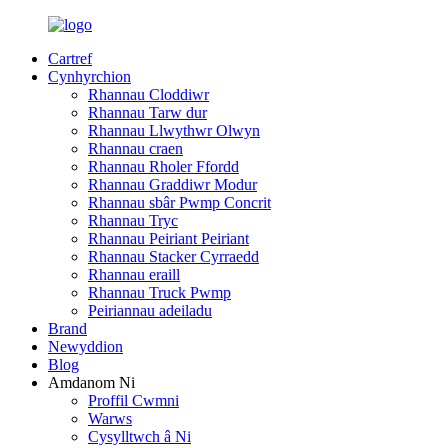
Cartref
Cynhyrchion
Rhannau Cloddiwr
Rhannau Tarw dur
Rhannau Llwythwr Olwyn
Rhannau craen
Rhannau Rholer Ffordd
Rhannau Graddiwr Modur
Rhannau sbâr Pwmp Concrit
Rhannau Tryc
Rhannau Peiriant Peiriant
Rhannau Stacker Cyrraedd
Rhannau eraill
Rhannau Truck Pwmp
Peiriannau adeiladu
Brand
Newyddion
Blog
Amdanom Ni
Proffil Cwmni
Warws
Cysylltwch â Ni