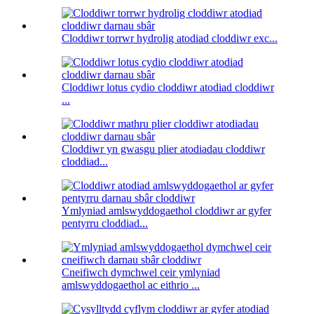
Cloddiwr torrwr hydrolig atodiad cloddiwr exc...
Cloddiwr lotus cydio cloddiwr atodiad cloddiwr
...
Cloddiwr yn gwasgu plier atodiadau cloddiwr
cloddiad...
Ymlyniad amlswyddogaethol cloddiwr ar gyfer
pentyrru cloddiad...
Cneifiwch dymchwel ceir ymlyniad
amlswyddogaethol ac eithrio ...