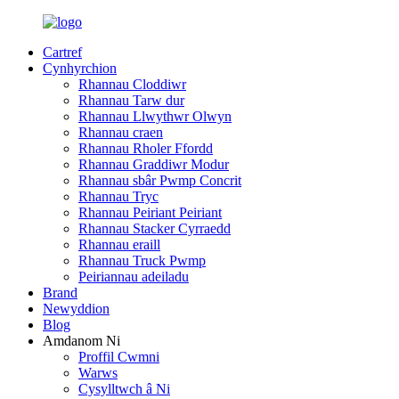
Cartref
Cynhyrchion
Rhannau Cloddiwr
Rhannau Tarw dur
Rhannau Llwythwr Olwyn
Rhannau craen
Rhannau Rholer Ffordd
Rhannau Graddiwr Modur
Rhannau sbâr Pwmp Concrit
Rhannau Tryc
Rhannau Peiriant Peiriant
Rhannau Stacker Cyrraedd
Rhannau eraill
Rhannau Truck Pwmp
Peiriannau adeiladu
Brand
Newyddion
Blog
Amdanom Ni
Proffil Cwmni
Warws
Cysylltwch â Ni