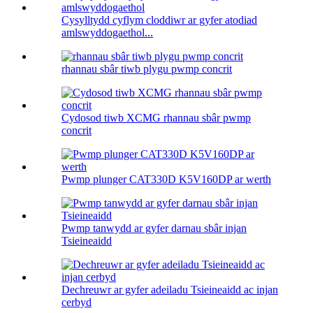
Cysylltydd cyflym cloddiwr ar gyfer atodiad
amlswyddogaethol...
rhannau sbâr tiwb plygu pwmp concrit
Cydosod tiwb XCMG rhannau sbâr pwmp
concrit
Pwmp plunger CAT330D K5V160DP ar werth
Pwmp tanwydd ar gyfer darnau sbâr injan
Tsieineaidd
Dechreuwr ar gyfer adeiladu Tsieineaidd ac injan
cerbyd