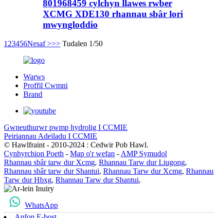
801968459 cylchyn llawes rwber
XCMG XDE130 rhannau sbâr lori
mwyngloddio
1
2
3
4
5
6
Nesaf >
>>
Tudalen 1/50
Warws
Proffil Cwmni
Brand
Gwneuthurwr pwmp hydrolig I CCMIE
Peiriannau Adeiladu I CCMIE
© Hawlfraint - 2010-2024 : Cedwir Pob Hawl.
Cynhyrchion Poeth
-
Map o'r wefan
-
AMP Symudol
Rhannau sbâr tarw dur Xcmg
,
Rhannau Tarw dur Liugong
,
Rhannau sbâr tarw dur Shantui
,
Rhannau Tarw dur Xcmg
,
Rhannau
Tarw dur Hbxg
,
Rhannau Tarw dur Shantui
,
WhatsApp
Anfon E-bost