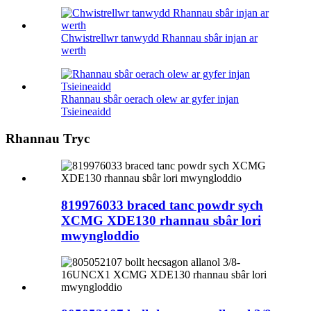
Chwistrellwr tanwydd Rhannau sbâr injan ar
werth
Rhannau sbâr oerach olew ar gyfer injan
Tsieineaidd
Rhannau Tryc
819976033 braced tanc powdr sych
XCMG XDE130 rhannau sbâr lori
mwyngloddio