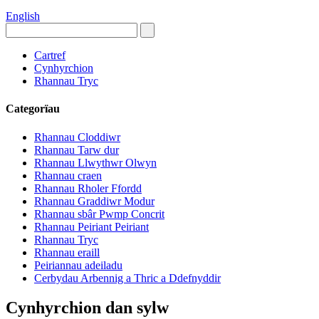
English
Cartref
Cynhyrchion
Rhannau Tryc
Categorïau
Rhannau Cloddiwr
Rhannau Tarw dur
Rhannau Llwythwr Olwyn
Rhannau craen
Rhannau Rholer Ffordd
Rhannau Graddiwr Modur
Rhannau sbâr Pwmp Concrit
Rhannau Peiriant Peiriant
Rhannau Tryc
Rhannau eraill
Peiriannau adeiladu
Cerbydau Arbennig a Thric a Ddefnyddir
Cynhyrchion dan sylw