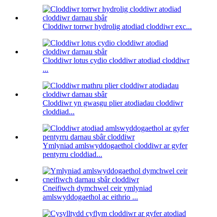
Cloddiwr torrwr hydrolig atodiad cloddiwr exc...
Cloddiwr lotus cydio cloddiwr atodiad cloddiwr
...
Cloddiwr yn gwasgu plier atodiadau cloddiwr
cloddiad...
Ymlyniad amlswyddogaethol cloddiwr ar gyfer
pentyrru cloddiad...
Cneifiwch dymchwel ceir ymlyniad
amlswyddogaethol ac eithrio ...