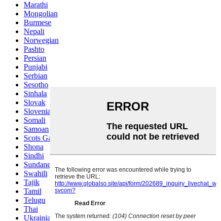
Marathi
Mongolian
Burmese
Nepali
Norwegian
Pashto
Persian
Punjabi
Serbian
Sesotho
Sinhala
Slovak
Slovenian
Somali
Samoan
Scots Gaelic
Shona
Sindhi
Sundanese
Swahili
Tajik
Tamil
Telugu
Thai
Ukrainian