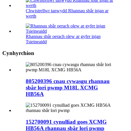
Chwistrellwr tanwydd Rhannau sbâr injan ar
werth
Rhannau sbâr oerach olew ar gyfer injan
Tsieineaidd
Cynhyrchion
805200396 cnau cywasgu rhannau
sbâr lori pwmp M18L XCMG
HB56A
152700091 cynulliad goes XCMG
HB56A rhannau sbâr lori pwmp