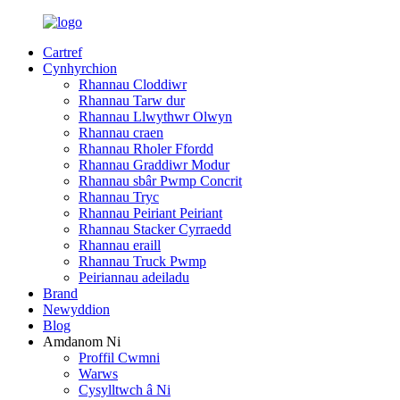
Cartref
Cynhyrchion
Rhannau Cloddiwr
Rhannau Tarw dur
Rhannau Llwythwr Olwyn
Rhannau craen
Rhannau Rholer Ffordd
Rhannau Graddiwr Modur
Rhannau sbâr Pwmp Concrit
Rhannau Tryc
Rhannau Peiriant Peiriant
Rhannau Stacker Cyrraedd
Rhannau eraill
Rhannau Truck Pwmp
Peiriannau adeiladu
Brand
Newyddion
Blog
Amdanom Ni
Proffil Cwmni
Warws
Cysylltwch â Ni