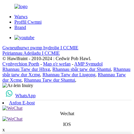
Warws
Proffil Cwmni
Brand
Gwneuthurwr pwmp hydrolig I CCMIE
Peiriannau Adeiladu I CCMIE
© Hawlfraint - 2010-2024 : Cedwir Pob Hawl.
Cynhyrchion Poeth
-
Map o'r wefan
-
AMP Symudol
Rhannau Tarw dur Hbxg
,
Rhannau sbâr tarw dur Shantui
,
Rhannau
sbâr tarw dur Xcmg
,
Rhannau Tarw dur Liugong
,
Rhannau Tarw
dur Xcmg
,
Rhannau Tarw dur Shantui
,
WhatsApp
Anfon E-bost
Wechat
IOS
x