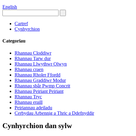
English
Cartref
Cynhyrchion
Categorïau
Rhannau Cloddiwr
Rhannau Tarw dur
Rhannau Llwythwr Olwyn
Rhannau craen
Rhannau Rholer Ffordd
Rhannau Graddiwr Modur
Rhannau sbâr Pwmp Concrit
Rhannau Peiriant Peiriant
Rhannau Tryc
Rhannau eraill
Peiriannau adeiladu
Cerbydau Arbennig a Thric a Ddefnyddir
Cynhyrchion dan sylw