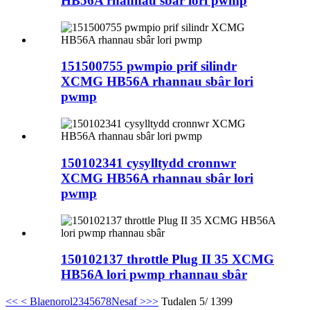
HB56A rhannau sbâr lori pwmp
151500755 pwmpio prif silindr
XCMG HB56A rhannau sbâr lori
pwmp
150102341 cysylltydd cronnwr
XCMG HB56A rhannau sbâr lori
pwmp
150102137 throttle Plug II 35 XCMG
HB56A lori pwmp rhannau sbâr
<<
< Blaenorol
2
3
4
5
6
7
8
Nesaf >
>>
Tudalen 5/ 1399