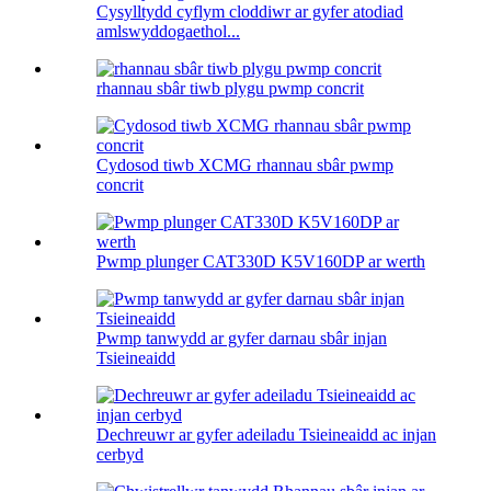
Cysylltydd cyflym cloddiwr ar gyfer atodiad
amlswyddogaethol...
rhannau sbâr tiwb plygu pwmp concrit
Cydosod tiwb XCMG rhannau sbâr pwmp
concrit
Pwmp plunger CAT330D K5V160DP ar werth
Pwmp tanwydd ar gyfer darnau sbâr injan
Tsieineaidd
Dechreuwr ar gyfer adeiladu Tsieineaidd ac injan
cerbyd